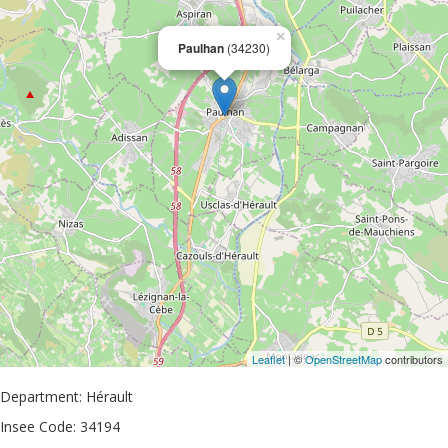
×
Paulhan
(34230)
Leaflet
| ©
OpenStreetMap
contributors
Department: Hérault
Insee Code: 34194