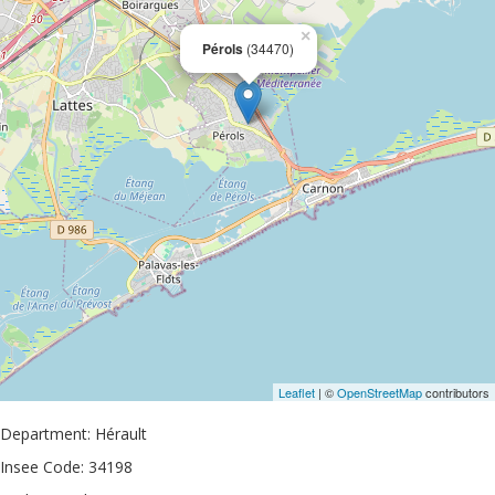
×
Pérols
(34470)
Leaflet
| ©
OpenStreetMap
contributors
Department: Hérault
Insee Code: 34198