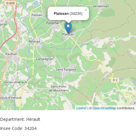
×
Plaissan
(34230)
Leaflet
| ©
OpenStreetMap
contributors
Department: Hérault
Insee Code: 34204