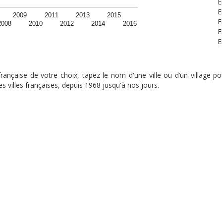
E
E
2009
2011
2013
2015
E
2008
2010
2012
2014
2016
E
E
nçaise de votre choix, tapez le nom d'une ville ou d’un village pou
s villes françaises, depuis 1968 jusqu'à nos jours.