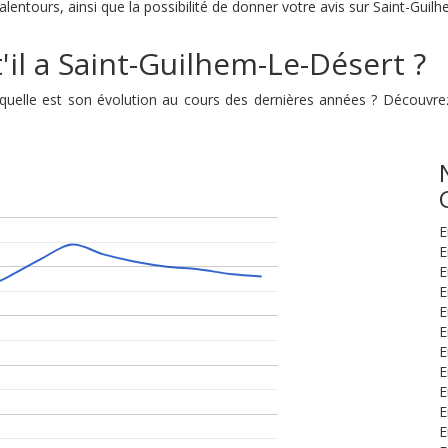
lentours, ainsi que la possibilité de donner votre avis sur Saint-Guil
'il a Saint-Guilhem-Le-Désert ?
t quelle est son évolution au cours des dernières années ? Découvr
E
E
E
E
E
E
E
E
E
E
E