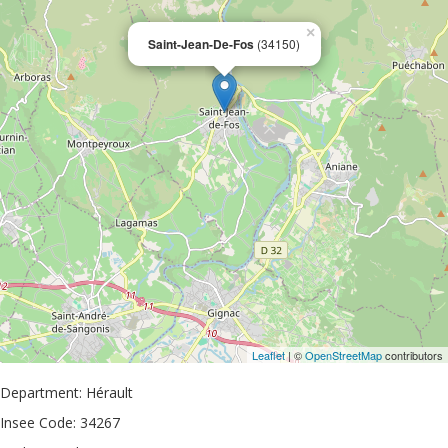
×
Saint-Jean-De-Fos
(34150)
Leaflet
| ©
OpenStreetMap
contributors
Department: Hérault
Insee Code: 34267