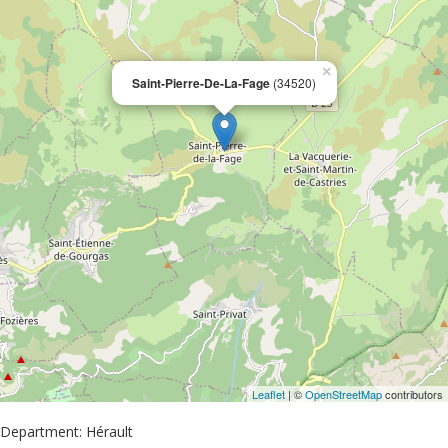
×
Saint-Pierre-De-La-Fage
(34520)
Leaflet
| ©
OpenStreetMap
contributors
Department: Hérault