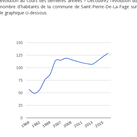
évolution au cours des dernières années ? Découvrez l'évolution du
nombre d'habitants de la commune de Saint-Pierre-De-La-Fage sur
le graphique ci-dessous.
150
125
100
75
50
25
0
1968
1982
1999
2007
2009
2011
2013
2015