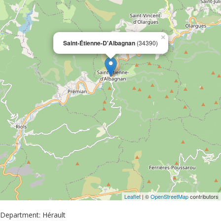
×
Saint-Étienne-D'Albagnan
(34390)
Leaflet
| ©
OpenStreetMap
contributors
Department: Hérault