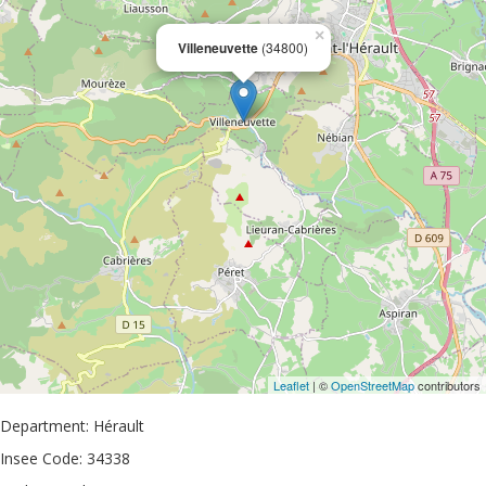
×
Villeneuvette
(34800)
Leaflet
| ©
OpenStreetMap
contributors
Department: Hérault
Insee Code: 34338