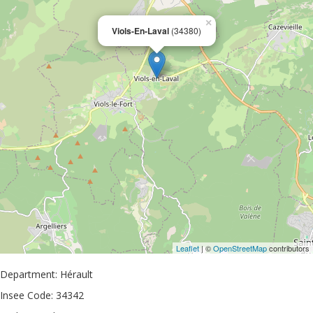
×
Viols-En-Laval
(34380)
Leaflet
| ©
OpenStreetMap
contributors
Department: Hérault
Insee Code: 34342