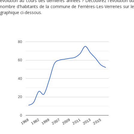
évolution au cours des dernières années ? Découvrez l'évolution du
nombre d'habitants de la commune de Ferrières-Les-Verreries sur le
graphique ci-dessous.
80
60
40
20
0
1968
1982
1999
2007
2009
2011
2013
2015