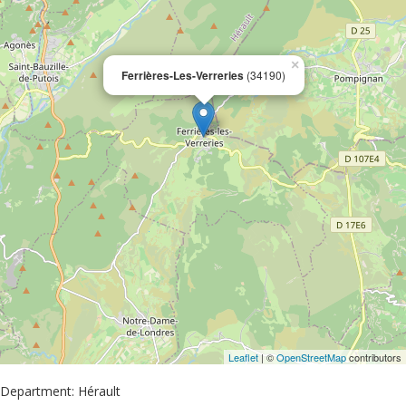
×
Ferrières-Les-Verreries
(34190)
Leaflet
| ©
OpenStreetMap
contributors
Department: Hérault