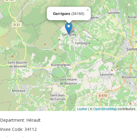
×
Garrigues
(34160)
Leaflet
| ©
OpenStreetMap
contributors
Department: Hérault
Insee Code: 34112