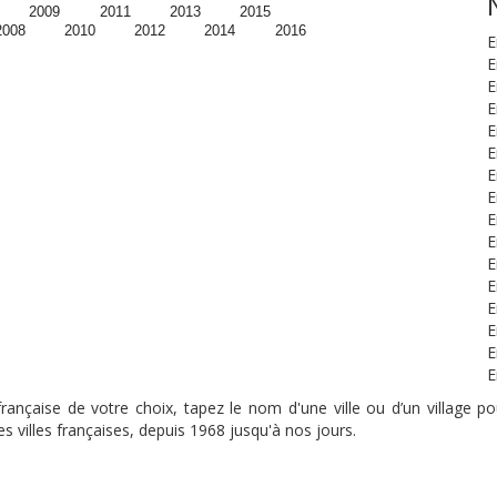
2009
2011
2013
2015
2008
2010
2012
2014
2016
E
E
E
E
E
E
E
E
E
E
E
E
E
E
E
E
nçaise de votre choix, tapez le nom d'une ville ou d’un village pou
s villes françaises, depuis 1968 jusqu'à nos jours.