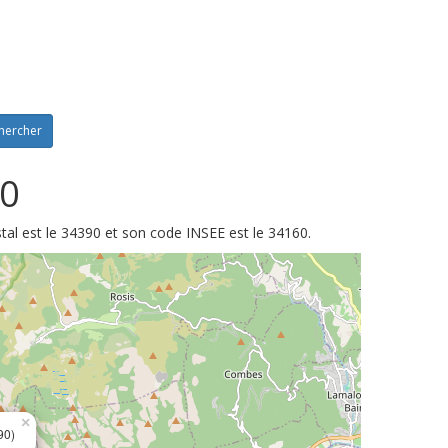
hercher
90
tal est le 34390 et son code INSEE est le 34160.
×
90)