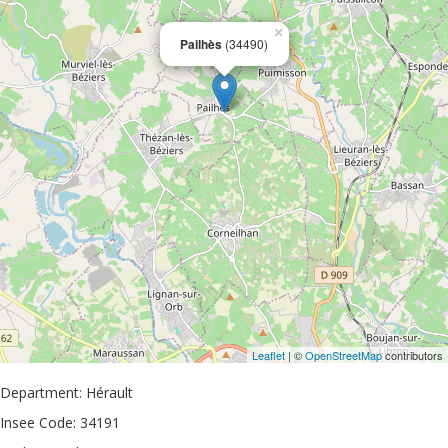
×
Pailhès
(34490)
Leaflet
| ©
OpenStreetMap
contributors
Department: Hérault
Insee Code: 34191