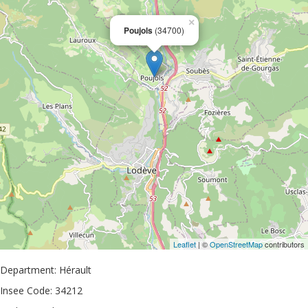
×
Poujols
(34700)
Leaflet
| ©
OpenStreetMap
contributors
Department: Hérault
Insee Code: 34212