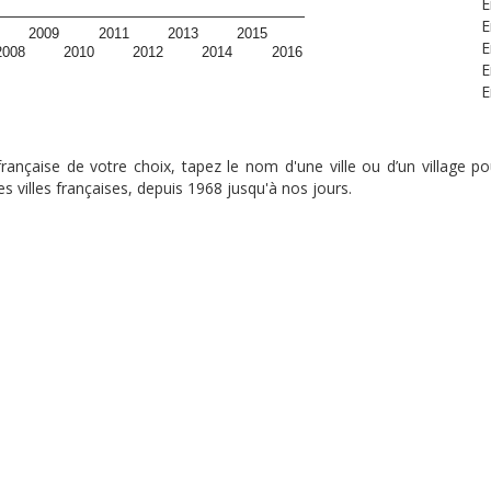
E
E
2009
2011
2013
2015
E
2008
2010
2012
2014
2016
E
E
nçaise de votre choix, tapez le nom d'une ville ou d’un village pou
s villes françaises, depuis 1968 jusqu'à nos jours.