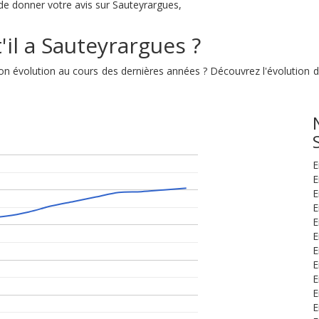
é de donner votre avis sur Sauteyrargues,
'il a Sauteyrargues ?
t son évolution au cours des dernières années ? Découvrez l'évolutio
E
E
E
E
E
E
E
E
E
E
E