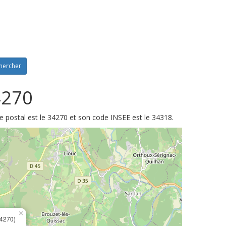
hercher
4270
e postal est le 34270 et son code INSEE est le 34318.
×
4270)