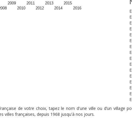
2009
2011
2013
2015
2008
2010
2012
2014
2016
E
E
E
E
E
E
E
E
E
E
E
E
E
E
E
E
nçaise de votre choix, tapez le nom d'une ville ou d’un village pou
s villes françaises, depuis 1968 jusqu'à nos jours.