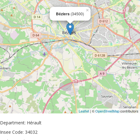
×
Béziers
(34500)
Leaflet
| ©
OpenStreetMap
contributors
Department: Hérault
Insee Code: 34032