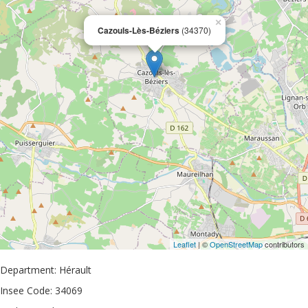
×
Cazouls-Lès-Béziers
(34370)
Leaflet
| ©
OpenStreetMap
contributors
Department: Hérault
Insee Code: 34069