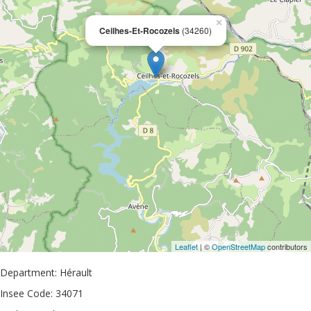
×
Ceilhes-Et-Rocozels
(34260)
Leaflet
| ©
OpenStreetMap
contributors
Department: Hérault
Insee Code: 34071