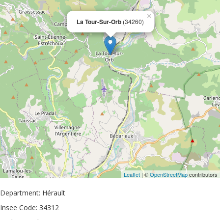
×
La Tour-Sur-Orb
(34260)
Leaflet
| ©
OpenStreetMap
contributors
Department: Hérault
Insee Code: 34312