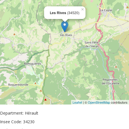
×
Les Rives
(34520)
Leaflet
| ©
OpenStreetMap
contributors
Department: Hérault
Insee Code: 34230