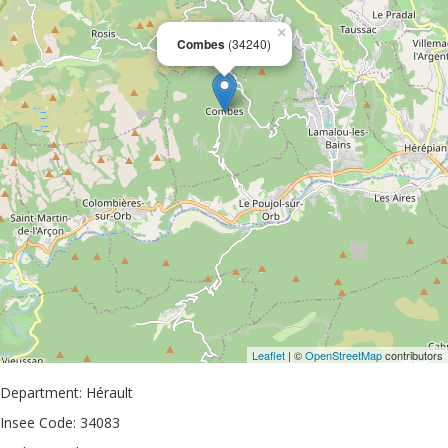
×
Combes
(34240)
Leaflet
| ©
OpenStreetMap
contributors
Department: Hérault
Insee Code: 34083