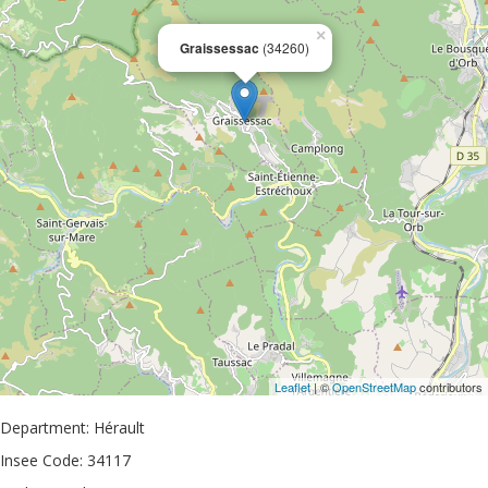
×
Graissessac
(34260)
Leaflet
| ©
OpenStreetMap
contributors
Department: Hérault
Insee Code: 34117