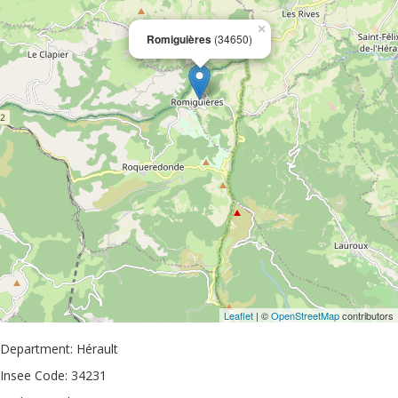
×
Romiguières
(34650)
Leaflet
| ©
OpenStreetMap
contributors
Department: Hérault
Insee Code: 34231